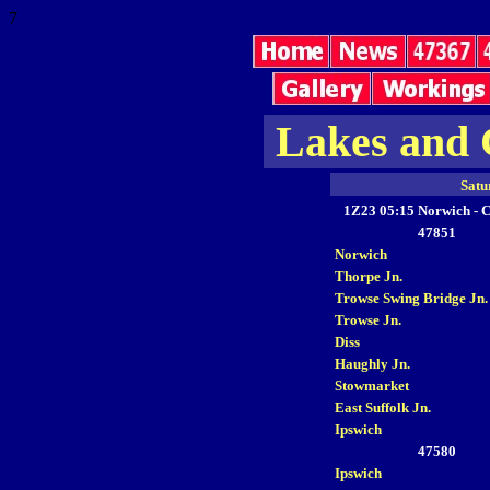
7
Lakes and C
Satu
1Z23 05:15 Norwich - C
47851
Norwich
Thorpe Jn.
Trowse Swing Bridge Jn.
Trowse Jn.
Diss
Haughly Jn.
Stowmarket
East Suffolk Jn.
Ipswich
47580
Ipswich