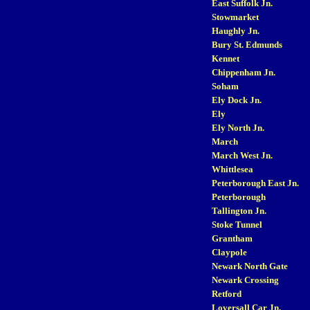
East Suffolk Jn.
Stowmarket
Haughly Jn.
Bury St. Edmunds
Kennet
Chippenham Jn.
Soham
Ely Dock Jn.
Ely
Ely North Jn.
March
March West Jn.
Whittlesea
Peterborough East Jn.
Peterborough
Tallington Jn.
Stoke Tunnel
Grantham
Claypole
Newark North Gate
Newark Crossing
Retford
Loversall Car Jn.