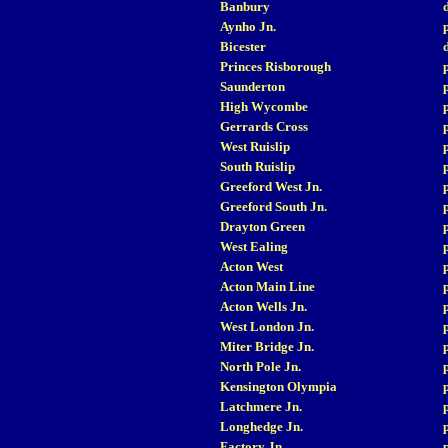
Banbury
Aynho Jn.
Bicester
Princes Risborough
Saunderton
High Wycombe
Gerrards Cross
West Ruislip
South Ruislip
Greeford West Jn.
Greeford South Jn.
Drayton Green
West Ealing
Acton West
Acton Main Line
Acton Wells Jn.
West London Jn.
Miter Bridge Jn.
North Pole Jn.
Kensington Olympia
Latchmere Jn.
Longhedge Jn.
Factory Jn.