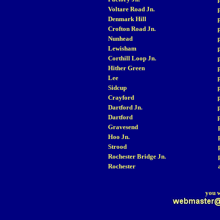
Voltare Road Jn.
Denmark Hill
Crofton Road Jn.
Nunhead
Lewisham
Corthill Loop Jn.
Hither Green
Lee
Sidcup
Crayford
Dartford Jn.
Dartford
Gravesend
Hoo Jn.
Strood
Rochester Bridge Jn.
Rochester
you w