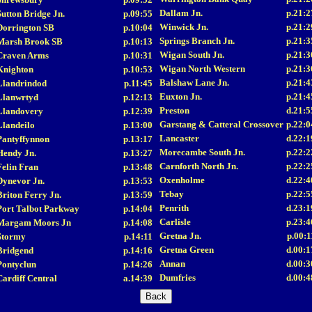
Dallam Jn.
p.21:2
Sutton Bridge Jn.
p.09:55
Winwick Jn.
p.21:2
Dorrington SB
p.10:04
Springs Branch Jn.
p.21:3
Marsh Brook SB
p.10:13
Wigan South Jn.
p.21:3
Craven Arms
p.10:31
Wigan North Western
p.21:3
Knighton
p.10:53
Balshaw Lane Jn.
p.21:4
Llandrindod
p.11:45
Euxton Jn.
p.21:4
Llanwrtyd
p.12:13
Preston
d.21:5
Llandovery
p.12:39
Garstang & Catteral Crossover
p.22:0
Llandeilo
p.13:00
Lancaster
d.22:1
Pantyffynnon
p.13:17
Morecambe South Jn.
p.22:2
Hendy Jn.
p.13:27
Carnforth North Jn.
p.22:2
Felin Fran
p.13:48
Oxenholme
d.22:4
Dynevor Jn.
p.13:53
Tebay
p.22:5
Briton Ferry Jn.
p.13:59
Penrith
d.23:1
Port Talbot Parkway
p.14:04
Carlisle
p.23:4
Margam Moors Jn
p.14:08
Gretna Jn.
p.00:1
Stormy
p.14:11
Gretna Green
d.00:1
Bridgend
p.14:16
Annan
d.00:3
Pontyclun
p.14:26
Dumfries
d.00:4
Cardiff Central
a.14:39