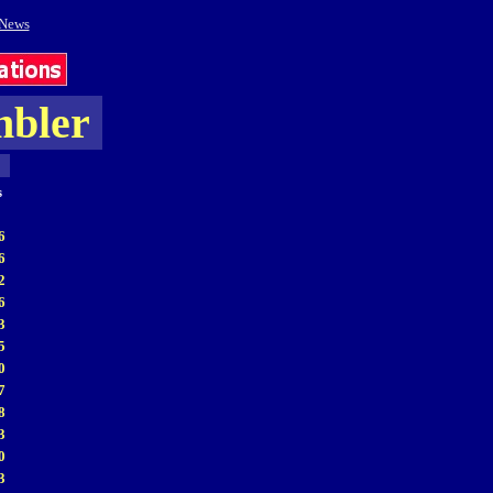
mbler
s
6
6
2
6
3
5
0
7
8
3
0
3