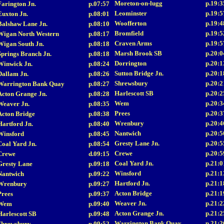
Moreton-on-lugg
p.19:3
Farington Jn.
p.07:57
Leominster
p.19:5
Euxton Jn.
p.08:01
Woofferton
p.19:4
Balshaw Lane Jn.
p.08:10
Bromfield
p.19:5
Wigan North Western
p.08:17
Craven Arms
p.19:5
Wigan South Jn.
p.08:18
Marsh Brook SB
p.20:0
Springs Branch Jn.
p.08:18
Dorrington
p.20:1
Winwick Jn.
p.08:24
Sutton Bridge Jn.
p.20:1
Dallam Jn.
p.08:26
Shrewsbury
p.20:2
Warrington Bank Quay
p.08:27
Harlescott SB
p.20:2
Acton Grange Jn.
p.08:28
Wem
p.20:3
Weaver Jn.
p.08:35
Prees
p.20:3
Acton Bridge
p.08:38
Wrenbury
p.20:4
Hartford Jn.
p.08:40
Nantwich
p.20:5
Winsford
p.08:45
Gresty Lane Jn.
p.20:5
Coal Yard Jn.
p.08:54
Crewe
p.20:5
Crewe
d.09:15
Coal Yard Jn.
p.21:0
Gresty Lane
p.09:18
Winsford
p.21:1
Nantwich
p.09:22
Hartford Jn.
p.21:1
Wrenbury
p.09:27
Acton Bridge
p.21:1
Prees
p.09:37
Weaver Jn.
p.21:2
Wem
p.09:40
Acton Grange Jn.
p.21:2
Harlescott SB
p.09:48
Warrington Bank Quay
p.21:2
Shrewsbury
p.09:52