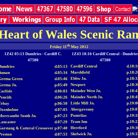
Heart of Wales Scenic Ra
th
Friday 11
May 2012
1Z42 05:13 Dumfries - Cardiff C.
1Z43 18:16 Cardiff Central - Dumfrie
47580
47580
Cardiff Central
d.18:1
Dumfries
d.05:13
Marshfield
p.18:2
Annan
d.05:34
Ebbw Jn.
p.18:3
Gretna Green
d.05:46
Newport
p.18:3
Gretna Jn.
p.05:49
Maindee West Jn.
p.18:4
Carlisle
d.06:03
Maindee North Jn.
p.18:4
Penrith
d.06:26
Little Mill Jn.
p.19:0
Tebay
p.06:50
Abergavenny
p.19:0
Oxenholme
d.07:05
Pontrilas
p.19:1
Morecambe South Jn.
p.07:23
Tram Inn
p.19:2
Lancaster
d.07:29
Hereford
p.19:3
Garstang & Catteral Crossover
p.07:40
Shelwick Jn.
p.19:3
Preston
d.07:53