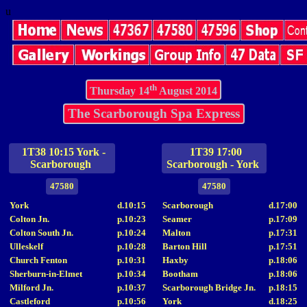
u
th
Thursday 14
August 2014
The Scarborough Spa Express
1T38 10:15 York -
1T39 17:00
Scarborough
Scarborough - York
47580
47580
York
d.10:15
Scarborough
d.17:00
Colton Jn.
p.10:23
Seamer
p.17:09
Colton South Jn.
p.10:24
Malton
p.17:31
Ulleskelf
p.10:28
Barton Hill
p.17:51
Church Fenton
p.10:31
Haxby
p.18:06
Sherburn-in-Elmet
p.10:34
Bootham
p.18:06
Milford Jn.
p.10:37
Scarborough Bridge Jn.
p.18:15
Castleford
p.10:56
York
d.18:25