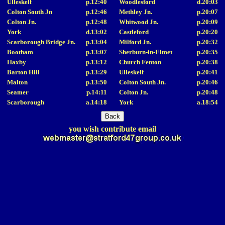
Ulleskelf
p.12:40
Woodlesford
d.20:03
Colton South Jn
p.12:46
Methley Jn.
p.20:07
Colton Jn.
p.12:48
Whitwood Jn.
p.20:09
York
d.13:02
Castleford
p.20:20
Scarborough Bridge Jn.
p.13:04
Milford Jn.
p.20:32
Bootham
p.13:07
Sherburn-in-Elmet
p.20:35
Haxby
p.13:12
Church Fenton
p.20:38
Barton Hill
p.13:29
Ulleskelf
p.20:41
Malton
p.13:50
Colton South Jn.
p.20:46
Seamer
p.14:11
Colton Jn.
p.20:48
Scarborough
a.14:18
York
a.18:54
you wish contribute email