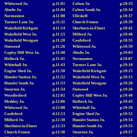
Whitwood Jn.
p.11:01
Colton Jn.
p.18:33
Altofts Jn.
p.11:04
Colton South Jn.
p.18:34
Normanton
d.11:08
Ulleskelf
p.18:37
Turners Lane Jn.
p.11:11
Church Fenton
p.18:39
Wakefield Kirkgate
d.11:14
Sherburn-in-Elmet
p.18:42
Wakefield West Jn.
p.11:15
Milford Jn.
p.18:46
Wakefield Westgate
p.11:20
Castleford
p.18:55
Outwood
p.11:26
Whitwood Jn.
p.18:59
Copley Hill West Jn.
p.11:40
Altofts Jn.
p.19:03
Holbeck Jn.
p.11:41
Normanton
d.19:07
Whitehall Jn.
p.11:43
Turners Lane Jn.
p.19:10
Engine Shed Jn.
p.11:50
Wakefield Kirkgate
p.19:15
Hunslet Station Jn.
p.11:52
Wakefield West Jn.
p.19:15
Hunslet South Jn.
p.11:53
Wakefield Westgate
p.19:20
Stourton Jn.
p.11:54
Outwood
p.19:26
Woodlesford
d.12:02
Copley Hill West Jn.
p.19:40
Methley Jn.
p.12:06
Holbeck Jn.
p.19:45
Whitwood Jn.
d.12:08
Whitehall Jn.
p.19:50
Castleford
d.12:13
Engine Shed Jn.
p.19:52
Milford Jn.
p.12:30
Hunslet Station Jn.
p.19:54
Sherburn-in-Elmet
p.12:33
Hunslet South Jn.
p.19:55
Church Fenton
p.12:36
Stourton Jn.
p.19:57