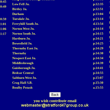
10:45
Low Fell Jn.
p.12:35
10:49
Birtley Jn.
p.12:51
Durham
p.13:04
Tursdale Jn.
p.13:14
10:59
Ferryhill South Jn.
d.13:54
11:01
Norton West Jn.
p.14:14
11:06
Norton South Jn.
p.14:15
11:17
Hartburn Jn.
p.14:21
Bowesfield Jn.
p.14:25
Thornaby East Jn.
p.14:29
Thornaby
p.14:30
Newport East Jn.
p.14:34
Middlesbrough
p.14:39
Guisborough Jn.
p.14:41
Redcar Central
p.14:55
Saltburn West Jn.
p.15:07
Crag Hall S.B.
p.15:30
Boulby Potash
a.15:55
you wish contribute email