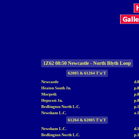
1Z62 08:50 Newcastle - North Blyth Loop
62005 & 61264 T'n'T
Newcastle
d.
Heaton South Jn.
p.
Morpeth
p.
Hepscott Jn.
p.
Bedlington North L.C.
p.
Newsham L.C.
a.
61264 & 62005 T'n'T
Newsham L.C.
d.
Bedlington North L.C.
p.