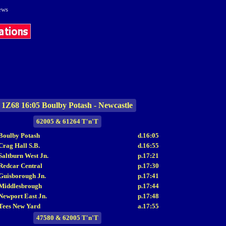
1Z68 16:05 Boulby Potash - Newcastle
62005 & 61264 T'n'T
Boulby Potash
d.16:05
Crag Hall S.B.
d.16:55
Saltburn West Jn.
p.17:21
Redcar Central
p.17:30
Guisborough Jn.
p.17:41
Middlesbrough
p.17:44
Newport East Jn.
p.17:48
Tees New Yard
a.17:55
47580 & 62005 T'n'T