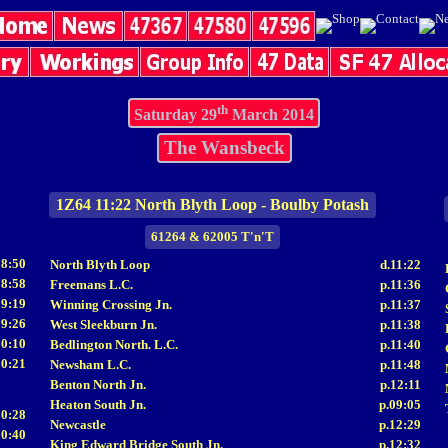
th
Saturday 29
March 2014
The Wansbeck
1Z64 11:22 North Blyth Loop - Boulby Potash
61264 & 62005 T'n'T
08:50
North Blyth Loop
d.11:22
08:58
Freemans L.C.
p.11:36
09:19
Winning Crossing Jn.
p.11:37
09:26
West Sleekburn Jn.
p.11:38
10:10
Bedlington North. L.C.
p.11:40
10:21
Newsham L.C.
p.11:48
Benton North Jn.
p.12:11
Heaton South Jn.
p.09:05
10:28
Newcastle
p.12:29
10:40
King Edward Bridge South Jn.
p.12:32