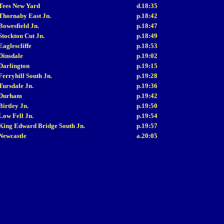
Tees New Yard
d.18:35
Thornaby East Jn.
p.18:42
Bowesfield Jn.
p.18:47
Stockton Cut Jn.
p.18:49
Eaglescliffe
p.18:53
Dinsdale
p.19:02
Darlington
p.19:15
Ferryhill South Jn.
p.19:28
Tursdale Jn.
p.19:36
Durham
p.19:42
Birtley Jn.
p.19:50
Low Fell Jn.
p.19:54
King Edward Bridge South Jn.
p.19:57
Newcastle
a.20:05