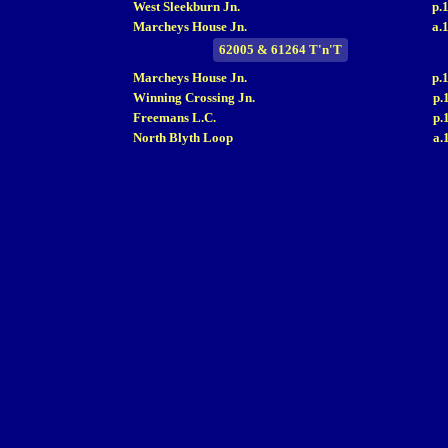
West Sleekburn Jn.
p.
Marcheys House Jn.
a.
62005 & 61264 T'n'T
Marcheys House Jn.
p.
Winning Crossing Jn.
p.
Freemans L.C.
p.
North Blyth Loop
a.