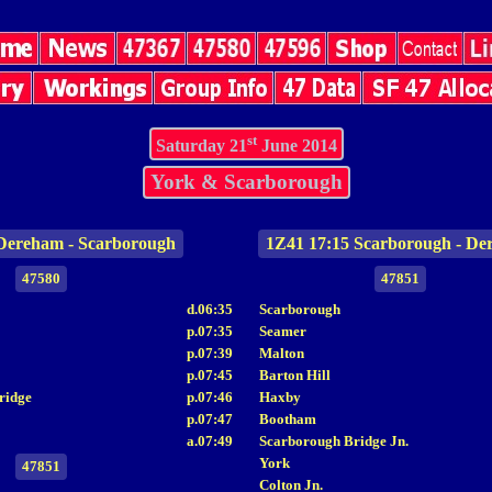
st
Saturday 21
June 2014
York & Scarborough
Dereham - Scarborough
1Z41 17:15 Scarborough - D
47580
47851
d.06:35
Scarborough
p.07:35
Seamer
p.07:39
Malton
p.07:45
Barton Hill
ridge
p.07:46
Haxby
p.07:47
Bootham
a.07:49
Scarborough Bridge Jn.
York
47851
Colton Jn.