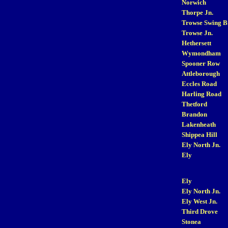
Norwich
Thorpe Jn.
Trowse Swing B
Trowse Jn.
Hethersett
Wymondham
Spooner Row
Attleborough
Eccles Road
Harling Road
Thetford
Brandon
Lakenheath
Shippea Hill
Ely North Jn.
Ely
Ely
Ely North Jn.
Ely West Jn.
Third Drove
Stonea