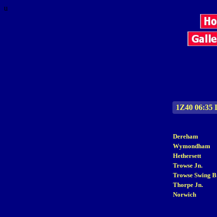
u
1Z40 06:35 
Dereham
Wymondham
Hethersett
Trowse Jn.
Trowse Swing B
Thorpe Jn.
Norwich