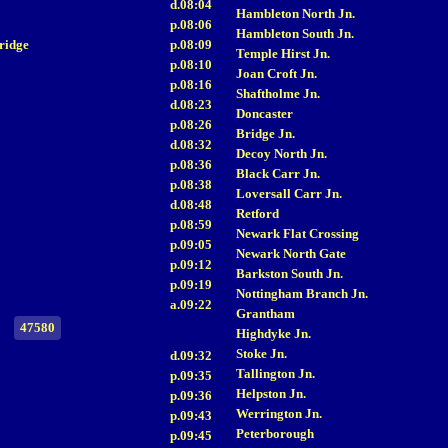
d.08:04
Hambleton North Jn.
p.08:06
Hambleton South Jn.
ridge
p.08:09
Temple Hirst Jn.
p.08:10
Joan Croft Jn.
p.08:16
Shaftholme Jn.
d.08:23
Doncaster
p.08:26
Bridge Jn.
d.08:32
Decoy North Jn.
p.08:36
Black Carr Jn.
p.08:38
Loversall Carr Jn.
d.08:48
Retford
p.08:59
Newark Flat Crossing
p.09:05
Newark North Gate
p.09:12
Barkston South Jn.
p.09:19
Nottingham Branch Jn.
a.09:22
Grantham
47580
Highdyke Jn.
Stoke Jn.
d.09:32
Tallington Jn.
p.09:35
Helpston Jn.
p.09:36
Werrington Jn.
p.09:43
Peterborough
p.09:45