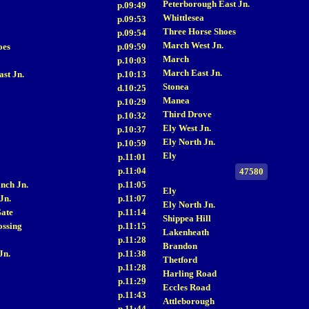
Peterborough East Jn.
p.09:49
Whittlesea
p.09:53
Three Horse Shoes
p.09:54
March West Jn.
oes
p.09:59
March
p.10:03
March East Jn.
st Jn.
p.10:13
Stonea
d.10:25
Manea
p.10:29
Third Drove
p.10:32
Ely West Jn.
p.10:37
Ely North Jn.
p.10:59
Ely
p.11:01
p.11:04
47580
nch Jn.
p.11:05
Ely
Jn.
p.11:07
Ely North Jn.
ate
p.11:14
Shippea Hill
ossing
p.11:15
Lakenheath
p.11:28
Brandon
Jn.
p.11:38
Thetford
p.11:28
Harling Road
p.11:29
Eccles Road
p.11:43
Attleborough
p.11:44