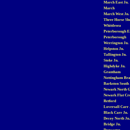
March East Jn.
March
March West Jn.
Three Horse Sh
Whittlesea
Peterborough Ea
Peterborough
Werrington Jn.
Helpston Jn.
Tallington Jn.
Stoke Jn.
Highdyke Jn.
Grantham
Nottingham Bra
Barkston South 
Newark North G
Newark Flat Cr
Retford
Loversall Carr 
Black Carr Jn.
Decoy North Jn.
Bridge Jn.
Doncaster